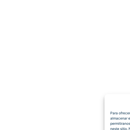
Para ofrece
almacenar e
permitirano
neste sitio.