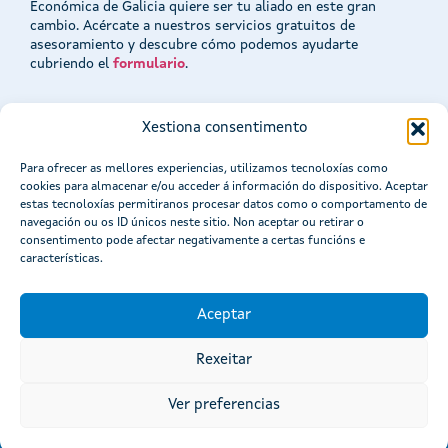
Económica de Galicia quiere ser tu aliado en este gran
cambio. Acércate a nuestros servicios gratuitos de
asesoramiento y descubre cómo podemos ayudarte
cubriendo el
formulario
.
Xestiona consentimento
Para ofrecer as mellores experiencias, utilizamos tecnoloxías como
cookies para almacenar e/ou acceder á información do dispositivo. Aceptar
estas tecnoloxías permitiranos procesar datos como o comportamento de
navegación ou os ID únicos neste sitio. Non aceptar ou retirar o
consentimento pode afectar negativamente a certas funcións e
características.
Aceptar
Rexeitar
Atención á cidadanía
Mapa del portal
Aviso Legal
Accesibilidad
Ver preferencias
CC Xunta de Galicia. Información mantenida y publicada en
Internet por la Xunta de Galicia