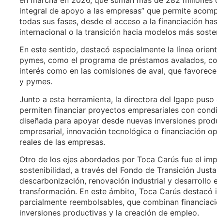
en marcha en 2026, que suman más de 282 millones d
integral de apoyo a las empresas” que permite acomp
todas sus fases, desde el acceso a la financiación has
internacional o la transición hacia modelos más soste
En este sentido, destacó especialmente la línea orienta
pymes, como el programa de préstamos avalados, con 
interés como en las comisiones de aval, que favorec
y pymes.
Junto a esta herramienta, la directora del Igape puso
permiten financiar proyectos empresariales con condi
diseñada para apoyar desde nuevas inversiones prod
empresarial, innovación tecnológica o financiación o
reales de las empresas.
Otro de los ejes abordados por Toca Carús fue el impul
sostenibilidad, a través del Fondo de Transición Jus
descarbonización, renovación industrial y desarrollo e
transformación. En este ámbito, Toca Carús destacó
parcialmente reembolsables, que combinan financiaci
inversiones productivas y la creación de empleo.