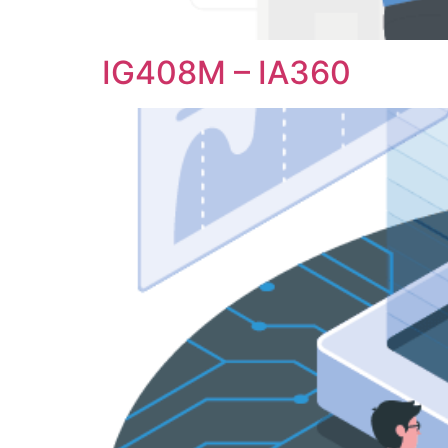
IG408M – IA360