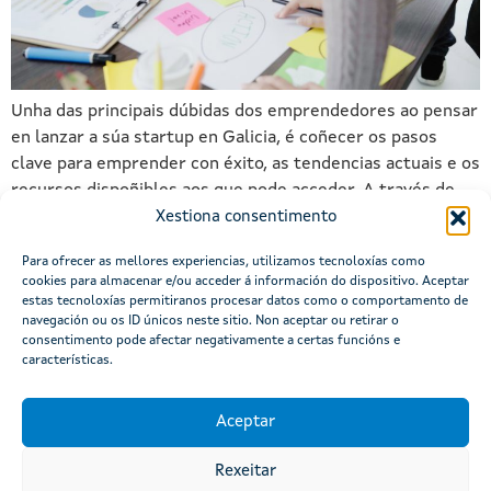
Unha das principais dúbidas dos emprendedores ao pensar
en lanzar a súa startup en Galicia, é coñecer os pasos
clave para emprender con éxito, as tendencias actuais e os
recursos dispoñibles aos que pode acceder. A través de
este artigo queremos dar unha idea xeral que sirva de guía
Xestiona consentimento
de apoio para dar os primeiros […]
Para ofrecer as mellores experiencias, utilizamos tecnoloxías como
cookies para almacenar e/ou acceder á información do dispositivo. Aceptar
estas tecnoloxías permitiranos procesar datos como o comportamento de
navegación ou os ID únicos neste sitio. Non aceptar ou retirar o
consentimento pode afectar negativamente a certas funcións e
características.
Aceptar
Rexeitar
Atención á cidadanía
Mapa do portal