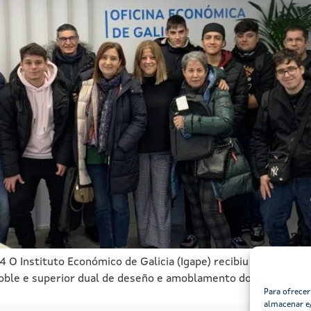
O Instituto Económico de Galicia (Igape) recibiu esta mañá a
moble e superior dual de deseño e amoblamento do IES de Meli
Para ofrecer
almacenar e/