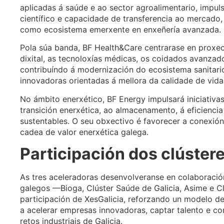
aplicadas á saúde e ao sector agroalimentario, imp
científico e capacidade de transferencia ao mercado
como ecosistema emerxente en enxeñería avanzada.
Pola súa banda, BF Health&Care centrarase en proxe
dixital, as tecnoloxías médicas, os coidados avanzado
contribuíndo á modernización do ecosistema sanitari
innovadoras orientadas á mellora da calidade de vida
No ámbito enerxético, BF Energy impulsará iniciativas
transición enerxética, ao almacenamento, á eficiencia 
sustentables. O seu obxectivo é favorecer a conexión 
cadea de valor enerxética galega.
Participación dos clúster
As tres aceleradoras desenvolveranse en colaboración 
galegos —Bioga, Clúster Saúde de Galicia, Asime e 
participación de XesGalicia, reforzando un modelo d
a acelerar empresas innovadoras, captar talento e 
retos industriais de Galicia.