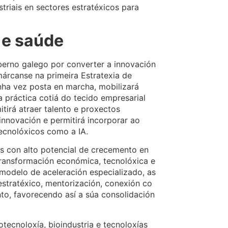
triais en sectores estratéxicos para
 e saúde
berno galego por converter a innovación
rcanse na primeira Estratexia de
nha vez posta en marcha, mobilizará
 práctica cotiá do tecido empresarial
tirá atraer talento e proxectos
innovación e permitirá incorporar ao
tecnolóxicos como a IA.
s con alto potencial de crecemento en
ransformación económica, tecnolóxica e
n modelo de aceleración especializado, as
stratéxico, mentorización, conexión co
nto, favorecendo así a súa consolidación
otecnoloxía, bioindustria e tecnoloxías