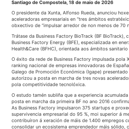
Santiago de Compostela, 18 de maio de 2026
O presidente da Xunta, Alfonso Rueda, anunciou hoxe
aceleradoras empresariais en “tres ámbitos estratéxic
obxectivo de “impulsar arredor de non menos de 70 
Trátase da Business Factory BioTrack (BF BioTrack), 
Business Factory Energy (BFE), especializada en ener
Health&Care (BFHC), orientada aos ámbitos sanitario 
O éxito da rede de Business Factory impulsada pola X
ranking nacional de empresas innovadoras de España. 
Galego de Promoción Económica (Igape) presentado 
autorizou a posta en marcha de tres novas acelerad
pola competitividade tecnolóxica.
O estudo tamén subliña que a experiencia acumulada
posta en marcha da primeira BF no ano 2016 confir
As Business Factory impulsaron 375 startups e proxe
supervivencia empresarial do 95 %, moi superior á m
contribuíron á xeración de máis de 1.400 empregos cu
consolidar un ecosistema emprendedor máis sólido, c