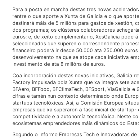
Para a posta en marcha destas tres novas aceleradora
“entre o que aporte a Xunta de Galicia e o que aport
destinará máis de 5 millóns para gastos de xestión, 
dos programas; os clústeres colaboradores achegar
euros; e, de xeito complementario, XesGalicia poderá
seleccionados que superen o correspondente proceso 
financeiro poderá ir desde 50.000 ata 250.000 euros 
desenvolvemento na que se atope cada iniciativa em
investimento de ata 8 millóns de euros.
Coa incorporación destas novas iniciativas, Galicia r
Factory impulsada pola Xunta que xa integra sete ac
BFAero, BFFood, BFClimaTech, BFSport, ViaGalicia e G
cifras e tamén nun contexto determinado onde Europa 
startups tecnolóxicas. Así, a Comisión Europea situou
empresas que xa superaron a fase inicial de startup-
competitividade e a autonomía tecnolóxica. Neste co
ecosistemas emprendedores máis dinámicos do Esta
Segundo o informe Empresas Tech e Innovadoras de 