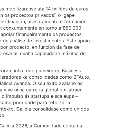
s mobilizaranse ata 14 millóns de euros
en os proxectos privados”: o Igape
coordinación, asesoramento e formación
án conxuntamente en torno a 850.000
 apoiar financeiramente os proxectos
de análise de investimentos. Este apoio
por proxecto, en función da fase de
presarial, cunha capacidade máxima de
eforza unha rede pioneira de Business
eleradoras xa consolidadas como BFAuto,
alicia Avanza. O seu éxito aválano as
vive unha carreira global por atraer
 o impulso ás startups e scaleups –
 como prioridade para reforzar a
ntexto, Galicia consolídase como un dos
do.
Galicia 2026, a Comunidade conta na