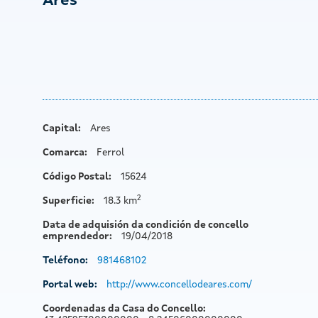
Ares
Capital:
Ares
Comarca:
Ferrol
Código Postal:
15624
2
Superficie:
18.3 km
Data de adquisión da condición de concello
emprendedor:
19/04/2018
Teléfono:
981468102
Portal web:
http://www.concellodeares.com/
Coordenadas da Casa do Concello: