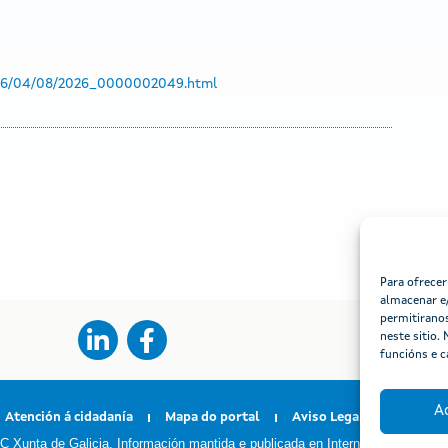
2026/04/08/2026_0000002049.html
Para ofrecer
almacenar e/
permitirano
neste sitio.
funcións e c
A
Atención á cidadanía
Mapa do portal
Aviso Legal
Accesibi
C Xunta de Galicia. Información mantida e publicada en Internet pola Xunta d