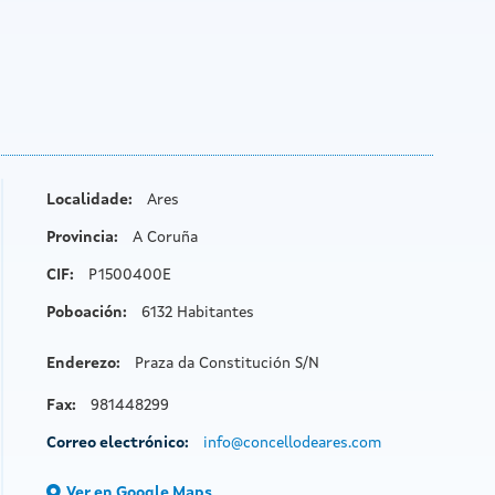
Localidade:
Ares
Provincia:
A Coruña
CIF:
P1500400E
Poboación:
6132 Habitantes
Enderezo:
Praza da Constitución S/N
Fax:
981448299
Correo electrónico:
info@concellodeares.com
Ver en Google Maps