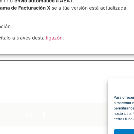
itir o
envío automático á AEAT
.
ama de Facturación X
se a túa versión está actualizada
ación.
italo a través desta
ligazón
.
Para ofrece
almacenar e
permitirano
neste sitio.
certas funci