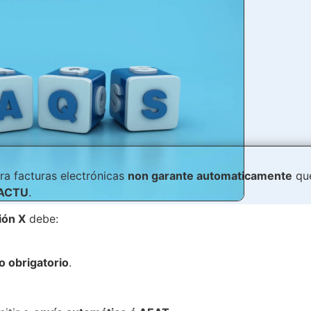
a facturas electrónicas
non garante automaticamente
qu
FACTU
.
ión X
debe:
o obrigatorio
.